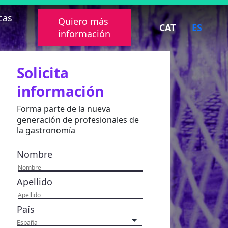
cas
Quiero más
CAT
ES
información
Solicita
información
Forma parte de la nueva
generación de profesionales de
la gastronomía
Nombre
Apellido
País