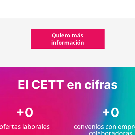
Quiero más
información
El CETT en cifras
+
0
+
0
ofertas laborales
convenios con empr
colaboradoras