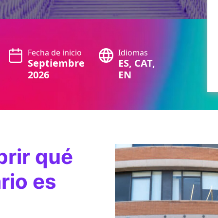
Fecha de inicio
Idiomas
Septiembre
ES, CAT,
2026
EN
rir qué
rio es