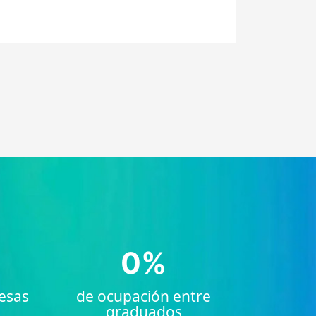
0
%
esas
de ocupación entre
graduados