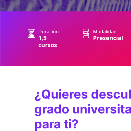
Duración
Modalidad
1,5
Presencial
cursos
¿Quieres descub
grado universita
para ti?