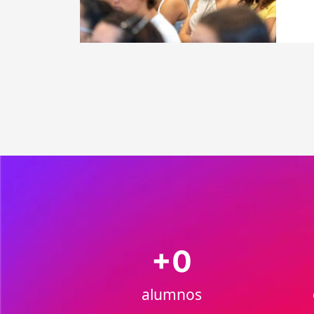
+
0
alumnos